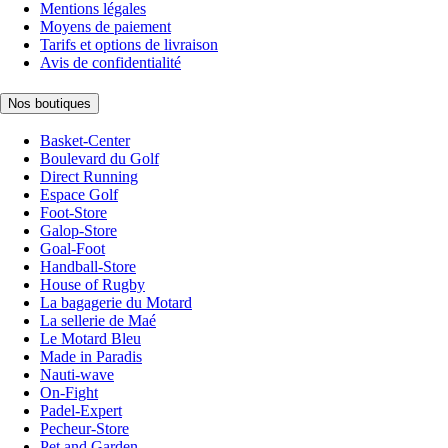
Mentions légales
Moyens de paiement
Tarifs et options de livraison
Avis de confidentialité
Nos boutiques
Basket-Center
Boulevard du Golf
Direct Running
Espace Golf
Foot-Store
Galop-Store
Goal-Foot
Handball-Store
House of Rugby
La bagagerie du Motard
La sellerie de Maé
Le Motard Bleu
Made in Paradis
Nauti-wave
On-Fight
Padel-Expert
Pecheur-Store
Pet and Garden