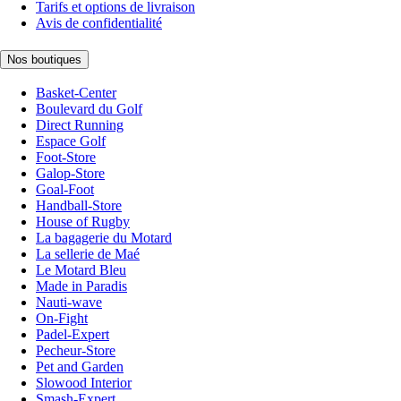
Tarifs et options de livraison
Avis de confidentialité
Nos boutiques
Basket-Center
Boulevard du Golf
Direct Running
Espace Golf
Foot-Store
Galop-Store
Goal-Foot
Handball-Store
House of Rugby
La bagagerie du Motard
La sellerie de Maé
Le Motard Bleu
Made in Paradis
Nauti-wave
On-Fight
Padel-Expert
Pecheur-Store
Pet and Garden
Slowood Interior
Smash-Expert