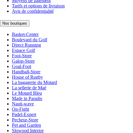
Moyens de paiement
Tarifs et options de livraison
Avis de confidentialité
Nos boutiques
Basket-Center
Boulevard du Golf
Direct Running
Espace Golf
Foot-Store
Galop-Store
Goal-Foot
Handball-Store
House of Rugby
La bagagerie du Motard
La sellerie de Maé
Le Motard Bleu
Made in Paradis
Nauti-wave
On-Fight
Padel-Expert
Pecheur-Store
Pet and Garden
Slowood Interior