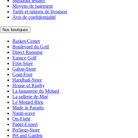
Mentions légales
Moyens de paiement
Tarifs et options de livraison
Avis de confidentialité
Nos boutiques
Basket-Center
Boulevard du Golf
Direct Running
Espace Golf
Foot-Store
Galop-Store
Goal-Foot
Handball-Store
House of Rugby
La bagagerie du Motard
La sellerie de Maé
Le Motard Bleu
Made in Paradis
Nauti-wave
On-Fight
Padel-Expert
Pecheur-Store
Pet and Garden