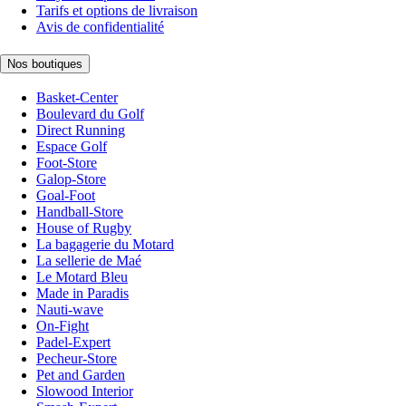
Tarifs et options de livraison
Avis de confidentialité
Nos boutiques
Basket-Center
Boulevard du Golf
Direct Running
Espace Golf
Foot-Store
Galop-Store
Goal-Foot
Handball-Store
House of Rugby
La bagagerie du Motard
La sellerie de Maé
Le Motard Bleu
Made in Paradis
Nauti-wave
On-Fight
Padel-Expert
Pecheur-Store
Pet and Garden
Slowood Interior