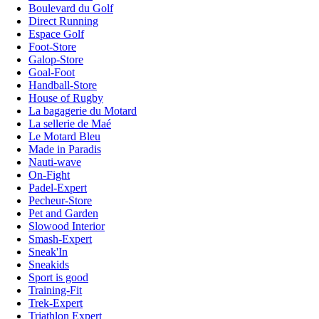
Boulevard du Golf
Direct Running
Espace Golf
Foot-Store
Galop-Store
Goal-Foot
Handball-Store
House of Rugby
La bagagerie du Motard
La sellerie de Maé
Le Motard Bleu
Made in Paradis
Nauti-wave
On-Fight
Padel-Expert
Pecheur-Store
Pet and Garden
Slowood Interior
Smash-Expert
Sneak'In
Sneakids
Sport is good
Training-Fit
Trek-Expert
Triathlon Expert