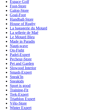
Espace Golf
Foot-Store
Galop-Store
Goal-Foot
Handball-Store
House of Rugby
La bagagerie du Motard
La sellerie de Maé
Le Motard Bleu
Made in Paradis
Nauti-wave
On-Fight
Padel-Expert
Pecheur-Store
Pet and Garden
Slowood Interior
Smash-Expert
Sneak'In
Sneakids
Sport is good
Training-Fit
Trek-Expert
Triathlon Expert
Vélo-Store
Winter Expert