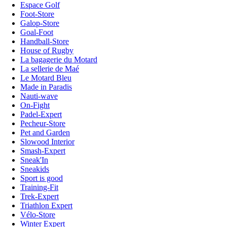
Espace Golf
Foot-Store
Galop-Store
Goal-Foot
Handball-Store
House of Rugby
La bagagerie du Motard
La sellerie de Maé
Le Motard Bleu
Made in Paradis
Nauti-wave
On-Fight
Padel-Expert
Pecheur-Store
Pet and Garden
Slowood Interior
Smash-Expert
Sneak'In
Sneakids
Sport is good
Training-Fit
Trek-Expert
Triathlon Expert
Vélo-Store
Winter Expert