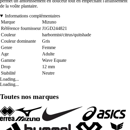
permet un amortissement en douceur tout en empêchant l'affaissement
de la voûte plantaire.
Informations complémentaires
Marque
Mizuno
Référence fournisseur
J1GD244821
Couleur
harbormist/citrus/quitshade
Couleur dominante
Gris
Genre
Femme
Age
Adulte
Gamme
Wave Equate
Drop
12 mm
Stabilité
Neutre
Loading...
Loading...
Toutes nos marques