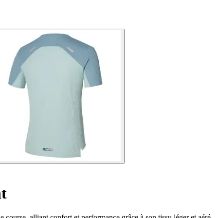
t
course, alliant confort et performance grâce à son tissu léger et aéré.