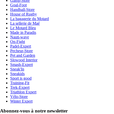
Galop-Store
Goal-Foot
Handball-Store
House of Rugby
La bagagerie du Motard
La sellerie de Maé
Le Motard Bleu
Made in Paradis
Nauti-wave
On-Fight
Padel-Expert
Pecheur-Store
Pet and Garden
Slowood Interior
Smash-Expert
Sneak'In
Sneakids
Sport is good
Training-Fit
Trek-Expert
Triathlon Expert
Vélo-Store
Winter Expert
Abonnez-vous à notre newsletter