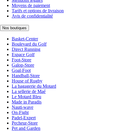
Mentions légales
Moyens de paiement
Tarifs et options de livraison
Avis de confidentialité
Nos boutiques
Basket-Center
Boulevard du Golf
Direct Running
Espace Golf
Foot-Store
Galop-Store
Goal-Foot
Handball-Store
House of Rugby
La bagagerie du Motard
La sellerie de Maé
Le Motard Bleu
Made in Paradis
Nauti-wave
On-Fight
Padel-Expert
Pecheur-Store
Pet and Garden