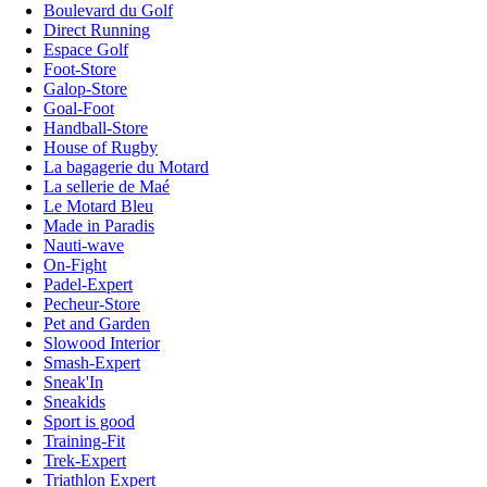
Boulevard du Golf
Direct Running
Espace Golf
Foot-Store
Galop-Store
Goal-Foot
Handball-Store
House of Rugby
La bagagerie du Motard
La sellerie de Maé
Le Motard Bleu
Made in Paradis
Nauti-wave
On-Fight
Padel-Expert
Pecheur-Store
Pet and Garden
Slowood Interior
Smash-Expert
Sneak'In
Sneakids
Sport is good
Training-Fit
Trek-Expert
Triathlon Expert