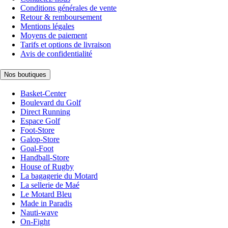
Conditions générales de vente
Retour & remboursement
Mentions légales
Moyens de paiement
Tarifs et options de livraison
Avis de confidentialité
Nos boutiques
Basket-Center
Boulevard du Golf
Direct Running
Espace Golf
Foot-Store
Galop-Store
Goal-Foot
Handball-Store
House of Rugby
La bagagerie du Motard
La sellerie de Maé
Le Motard Bleu
Made in Paradis
Nauti-wave
On-Fight