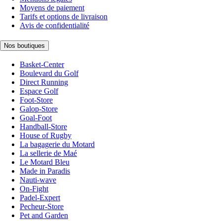
Moyens de paiement
Tarifs et options de livraison
Avis de confidentialité
Nos boutiques
Basket-Center
Boulevard du Golf
Direct Running
Espace Golf
Foot-Store
Galop-Store
Goal-Foot
Handball-Store
House of Rugby
La bagagerie du Motard
La sellerie de Maé
Le Motard Bleu
Made in Paradis
Nauti-wave
On-Fight
Padel-Expert
Pecheur-Store
Pet and Garden