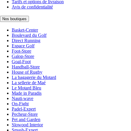
Tarifs et options de livraison
Avis de confidentialité
Nos boutiques
Basket-Center
Boulevard du Golf
Direct Running
Espace Golf
Foot-Store
Galop-Store
Goal-Foot
Handball-Store
House of Rugby
La bagagerie du Motard
La sellerie de Maé
Le Motard Bleu
Made in Paradis
Nauti-wave
On-Fight
Padel-Expert
Pecheur-Store
Pet and Garden
Slowood Interior
Smash-Expert