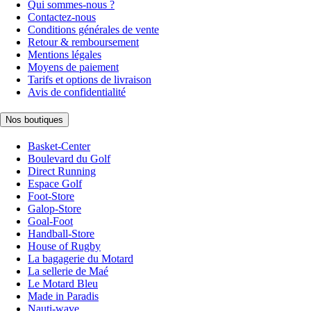
Qui sommes-nous ?
Contactez-nous
Conditions générales de vente
Retour & remboursement
Mentions légales
Moyens de paiement
Tarifs et options de livraison
Avis de confidentialité
Nos boutiques
Basket-Center
Boulevard du Golf
Direct Running
Espace Golf
Foot-Store
Galop-Store
Goal-Foot
Handball-Store
House of Rugby
La bagagerie du Motard
La sellerie de Maé
Le Motard Bleu
Made in Paradis
Nauti-wave