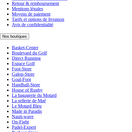
Retour & remboursement
Mentions légales
Moyens de paiement
Tarifs et options de livraison
Avis de confidentialité
Nos boutiques
Basket-Center
Boulevard du Golf
Direct Running
Espace Golf
Foot-Store
Galop-Store
Goal-Foot
Handball-Store
House of Rugby
La bagagerie du Motard
La sellerie de Maé
Le Motard Bleu
Made in Paradis
Nauti-wave
On-Fight
Padel-Expert