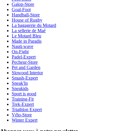
Galop-Store
Goal-Foot
Handball-Store
House of Rugby
La bagagerie du Motard
La sellerie de Maé
Le Motard Bleu
Made in Paradis
Nauti-wave
On-Fight
Padel-Expert
Pecheur-Store
Pet and Garden
Slowood Interior
Smash-Expert
Sneak'In
Sneakids
Sport is good
Training-Fit
Trek-Expert
Triathlon Expert
Vélo-Store
Winter Expert