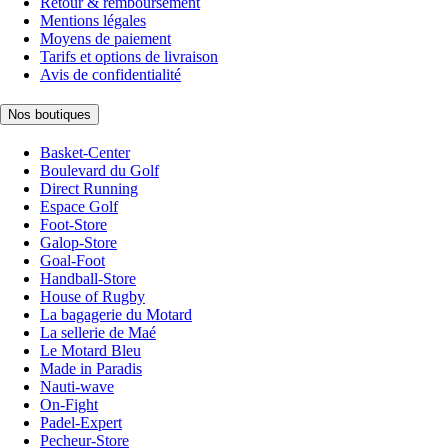
Retour & remboursement
Mentions légales
Moyens de paiement
Tarifs et options de livraison
Avis de confidentialité
Nos boutiques
Basket-Center
Boulevard du Golf
Direct Running
Espace Golf
Foot-Store
Galop-Store
Goal-Foot
Handball-Store
House of Rugby
La bagagerie du Motard
La sellerie de Maé
Le Motard Bleu
Made in Paradis
Nauti-wave
On-Fight
Padel-Expert
Pecheur-Store