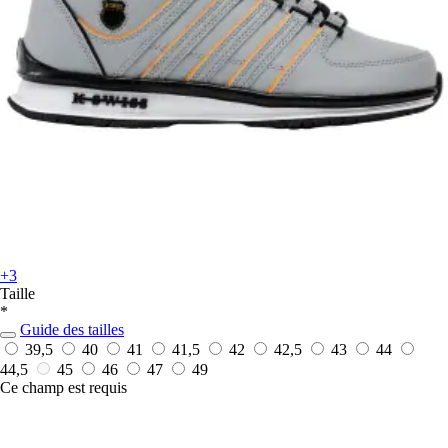
+3
Taille
*
Guide des tailles
39,5
40
41
41,5
42
42,5
43
44
44,5
45
46
47
49
Ce champ est requis