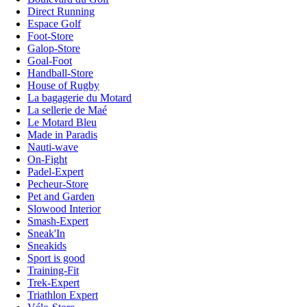
Direct Running
Espace Golf
Foot-Store
Galop-Store
Goal-Foot
Handball-Store
House of Rugby
La bagagerie du Motard
La sellerie de Maé
Le Motard Bleu
Made in Paradis
Nauti-wave
On-Fight
Padel-Expert
Pecheur-Store
Pet and Garden
Slowood Interior
Smash-Expert
Sneak'In
Sneakids
Sport is good
Training-Fit
Trek-Expert
Triathlon Expert