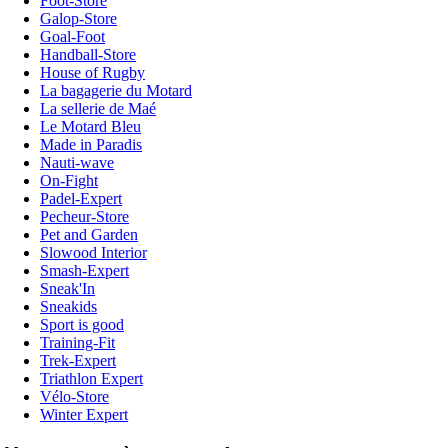
Foot-Store
Galop-Store
Goal-Foot
Handball-Store
House of Rugby
La bagagerie du Motard
La sellerie de Maé
Le Motard Bleu
Made in Paradis
Nauti-wave
On-Fight
Padel-Expert
Pecheur-Store
Pet and Garden
Slowood Interior
Smash-Expert
Sneak'In
Sneakids
Sport is good
Training-Fit
Trek-Expert
Triathlon Expert
Vélo-Store
Winter Expert