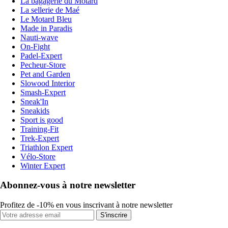
La bagagerie du Motard
La sellerie de Maé
Le Motard Bleu
Made in Paradis
Nauti-wave
On-Fight
Padel-Expert
Pecheur-Store
Pet and Garden
Slowood Interior
Smash-Expert
Sneak'In
Sneakids
Sport is good
Training-Fit
Trek-Expert
Triathlon Expert
Vélo-Store
Winter Expert
Abonnez-vous à notre newsletter
Profitez de -10% en vous inscrivant à notre newsletter
S'inscrire