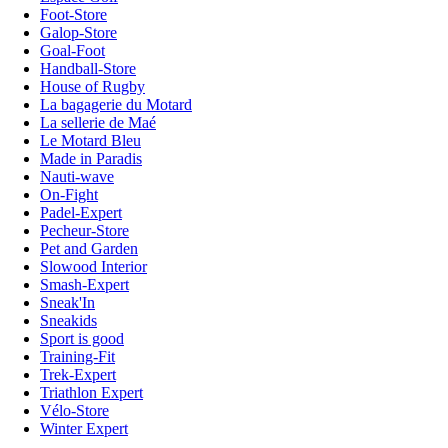
Foot-Store
Galop-Store
Goal-Foot
Handball-Store
House of Rugby
La bagagerie du Motard
La sellerie de Maé
Le Motard Bleu
Made in Paradis
Nauti-wave
On-Fight
Padel-Expert
Pecheur-Store
Pet and Garden
Slowood Interior
Smash-Expert
Sneak'In
Sneakids
Sport is good
Training-Fit
Trek-Expert
Triathlon Expert
Vélo-Store
Winter Expert