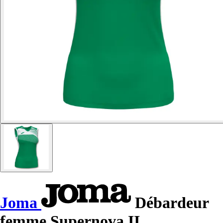
Joma
Débardeur
femme Supernova II