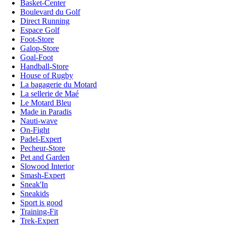
Basket-Center
Boulevard du Golf
Direct Running
Espace Golf
Foot-Store
Galop-Store
Goal-Foot
Handball-Store
House of Rugby
La bagagerie du Motard
La sellerie de Maé
Le Motard Bleu
Made in Paradis
Nauti-wave
On-Fight
Padel-Expert
Pecheur-Store
Pet and Garden
Slowood Interior
Smash-Expert
Sneak'In
Sneakids
Sport is good
Training-Fit
Trek-Expert