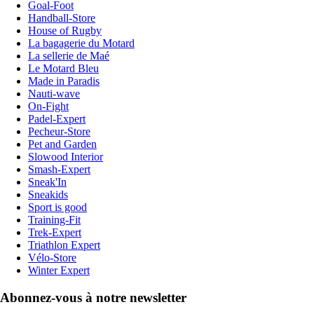
Goal-Foot
Handball-Store
House of Rugby
La bagagerie du Motard
La sellerie de Maé
Le Motard Bleu
Made in Paradis
Nauti-wave
On-Fight
Padel-Expert
Pecheur-Store
Pet and Garden
Slowood Interior
Smash-Expert
Sneak'In
Sneakids
Sport is good
Training-Fit
Trek-Expert
Triathlon Expert
Vélo-Store
Winter Expert
Abonnez-vous à notre newsletter