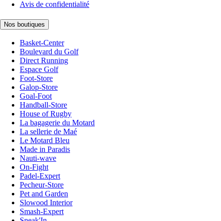
Avis de confidentialité
Nos boutiques
Basket-Center
Boulevard du Golf
Direct Running
Espace Golf
Foot-Store
Galop-Store
Goal-Foot
Handball-Store
House of Rugby
La bagagerie du Motard
La sellerie de Maé
Le Motard Bleu
Made in Paradis
Nauti-wave
On-Fight
Padel-Expert
Pecheur-Store
Pet and Garden
Slowood Interior
Smash-Expert
Sneak'In