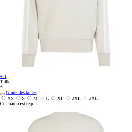
+-1
Taille
*
Guide des tailles
XS
S
M
L
XL
2XL
3XL
Ce champ est requis