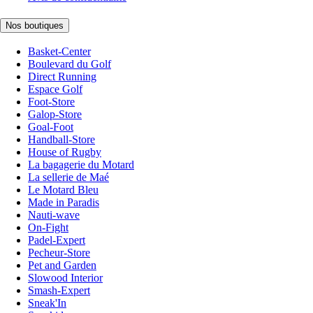
Nos boutiques
Basket-Center
Boulevard du Golf
Direct Running
Espace Golf
Foot-Store
Galop-Store
Goal-Foot
Handball-Store
House of Rugby
La bagagerie du Motard
La sellerie de Maé
Le Motard Bleu
Made in Paradis
Nauti-wave
On-Fight
Padel-Expert
Pecheur-Store
Pet and Garden
Slowood Interior
Smash-Expert
Sneak'In