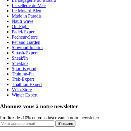
La bagagerie du Motard
La sellerie de Maé
Le Motard Bleu
Made in Paradis
Nauti-wave
On-Fight
Padel-Expert
Pecheur-Store
Pet and Garden
Slowood Interior
Smash-Expert
Sneak'In
Sneakids
Sport is good
Training-Fit
Trek-Expert
Triathlon Expert
Vélo-Store
Winter Expert
Abonnez-vous à notre newsletter
Profitez de -10% en vous inscrivant à notre newsletter
S'inscrire