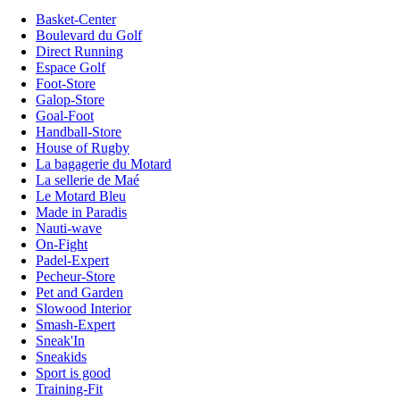
Basket-Center
Boulevard du Golf
Direct Running
Espace Golf
Foot-Store
Galop-Store
Goal-Foot
Handball-Store
House of Rugby
La bagagerie du Motard
La sellerie de Maé
Le Motard Bleu
Made in Paradis
Nauti-wave
On-Fight
Padel-Expert
Pecheur-Store
Pet and Garden
Slowood Interior
Smash-Expert
Sneak'In
Sneakids
Sport is good
Training-Fit