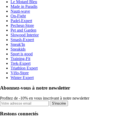
Le Motard Bleu
Made in Paradis
Nauti-wave
On-Fight
Padel-Expert
Pecheur-Store
Pet and Garden
Slowood Interior
Smash-Expert
Sneak'In
Sneakids
Sport is good
Training-Fit
Trek-Expert
Triathlon Expert
Vélo-Store
Winter Expert
Abonnez-vous à notre newsletter
Profitez de -10% en vous inscrivant à notre newsletter
S'inscrire
Restons connectés