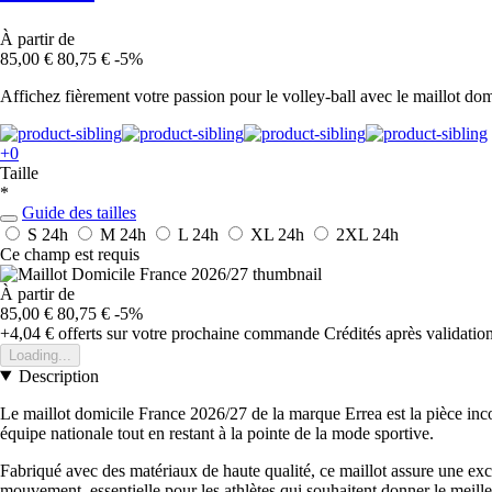
À partir de
85,00 €
80,75 €
-5%
Affichez fièrement votre passion pour le volley-ball avec le maillot dom
+0
Taille
*
Guide des tailles
S
24h
M
24h
L
24h
XL
24h
2XL
24h
Ce champ est requis
À partir de
85,00 €
80,75 €
-5%
+4,04 €
offerts sur votre prochaine commande
Crédités après validati
Loading...
Description
Le maillot domicile France 2026/27 de la marque Errea est la pièce incon
équipe nationale tout en restant à la pointe de la mode sportive.
Fabriqué avec des matériaux de haute qualité, ce maillot assure une exc
mouvement, essentielle pour les athlètes qui souhaitent donner le meille