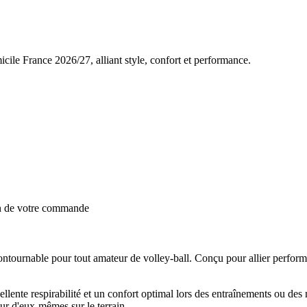
icile France 2026/27, alliant style, confort et performance.
on de votre commande
tournable pour tout amateur de volley-ball. Conçu pour allier performanc
ellente respirabilité et un confort optimal lors des entraînements ou d
ur d'eux-mêmes sur le terrain.