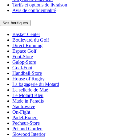
Tarifs et options de livraison
Avis de confidentialité
Nos boutiques
Basket-Center
Boulevard du Golf
Direct Running
Espace Golf
Foot-Store
Galop-Store
Goal-Foot
Handball-Store
House of Rugby
La bagagerie du Motard
La sellerie de Maé
Le Motard Bleu
Made in Paradis
Nauti-wave
On-Fight
Padel-Expert
Pecheur-Store
Pet and Garden
Slowood Interior