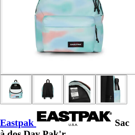
Eastpak
Sac
à dos Day Pak'r