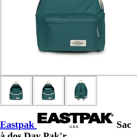
Eastpak
Sac
à dos Day Pak'r