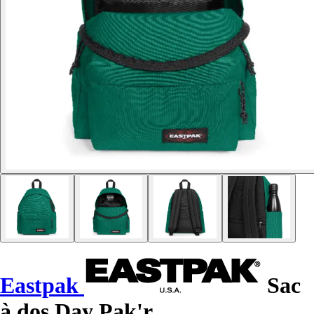
Eastpak
Sac
à dos Day Pak'r